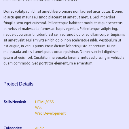
Donec volutpat nibh sit amet libero ornare non laoreet arcu luctus. Donec
id arcu quis mauris euismod placerat sit amet ut metus. Sed imperdiet
fringilla sem eget euismod. Pellentesque habitant morbi tristique senectus
et netus et malesuada fames ac turpis egestas. Pellentesque adipiscing,
neque ut pulvinar tincidunt, est sem euismod odio, eu ullamcorper turpis nisl
sit amet velit. Nullam vitae nibh odio, non scelerisque nibh. Vestibulum ut
est augue, in varius purus. Proin dictum lobortis justo at pretium. Nunc
malesuada ante sit amet purus ornare pulvinar. Donec suscipit dignissim
ipsum at euismod. Curabitur malesuada lorems metus adipiscing in vehicula
quam commodo. Sed porttitor elementum elementum.
Project Details
Skills Needed:
HTML/CSS
Web
Web Development
Categories:
Audio